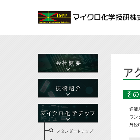
送液
ワン
外径
スタンダードチップ